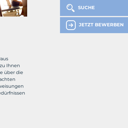
SUCHE
JETZT BEWERBEN
raus
 zu Ihnen
e über die
 achten
nweisungen
edürfnissen