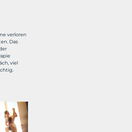
ne verloren
ten. Das
der
rapie
ch, viel
chtig.