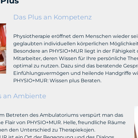
 Plus
Das Plus an Kompetenz
Physiotherapie eröffnet dem Menschen wieder sei
geglaubten individuellen körperlichen Möglichkei
Besondere an PHYSIO+MUR liegt in der Fähigkeit 
Mitarbeiter, deren Wissen für Ihre persönliche The
optimal zu nutzen. Dazu sind das beratende Gesprä
Einfühlungsvermögen und heilende Handgriffe wi
PHYSIO+MUR: Wissen plus Beraten.
s an Ambiente
im Betreten des Ambulatoriums verspürt man das
 Flair von PHYSIO+MUR. Helle, freundliche Räume
hen den Unterschied zu Therapiekojen.
R ist ein Ort der Begegnung und des Dialogs