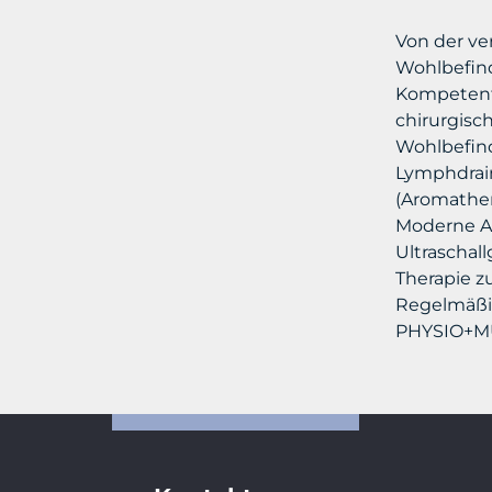
Von der ve
Wohlbefind
Kompetente
chirurgisc
Wohlbefin
Lymphdrain
(Aromather
Moderne Au
Ultraschal
Therapie z
Regelmäßi
PHYSIO+MU