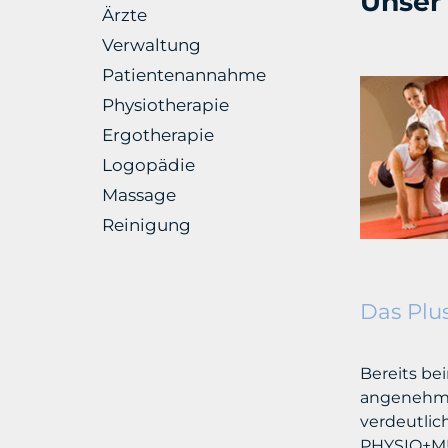
Unser
Ärzte
Verwaltung
Patientenannahme
Physiotherapie
Ergotherapie
Logopädie
Massage
Reinigung
Das Plu
Bereits be
angenehme
verdeutlic
PHYSIO+MU