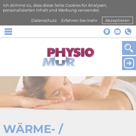
Ich stimme zu, dass diese Seite Cookies für Analysen,
personalisierten Inhalt und Werbung verwendet.
Datenschutz
Erfahren Sie mehr
Akzeptieren
☰
WÄRME- /