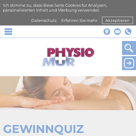
Ich stimme zu, dass diese Seite Cookies für Analysen,
personalisierten Inhalt und Werbung verwendet.
Datenschutz
Erfahren Sie mehr
Akzeptieren
☰
GEWINNQUIZ