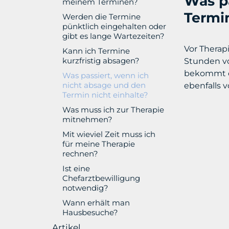
Was p
meinem Terminen?
Termin
Werden die Termine
pünktlich eingehalten oder
gibt es lange Wartezeiten?
Vor Therap
Kann ich Termine
kurzfristig absagen?
Stunden vo
bekommt er
Was passiert, wenn ich
nicht absage und den
ebenfalls 
Termin nicht einhalte?
Was muss ich zur Therapie
mitnehmen?
Mit wieviel Zeit muss ich
für meine Therapie
rechnen?
Ist eine
Chefarztbewilligung
notwendig?
Wann erhält man
Hausbesuche?
Artikel